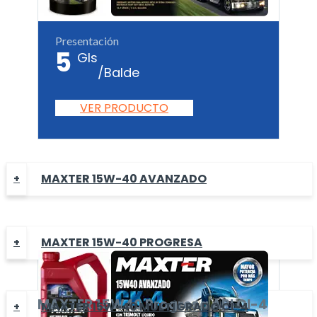
Presentación
5
Gls
/Balde
VER PRODUCTO
MAXTER 15W-40 AVANZADO
MAXTER 15W-40 PROGRESA
MAXTER
15W40 Progresa
API CI-4
MAXTER 15W-40 MULTÍGRADO CI-4