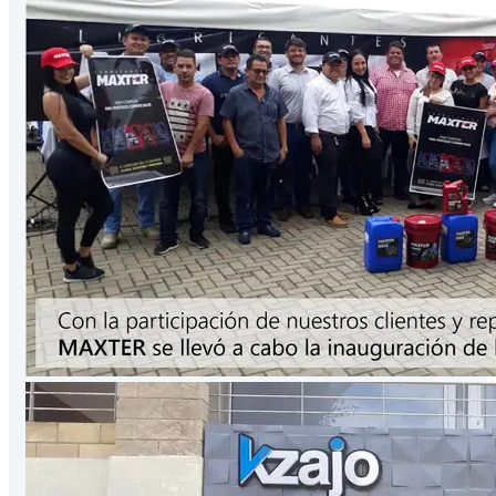
Presentación
3.78
Lts
/Galón
VER PRODUCTO