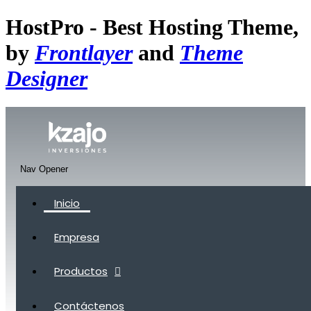
HostPro - Best Hosting Theme,
by
Frontlayer
and
Theme
Designer
Nav Opener
Inicio
Empresa
Productos
Contáctenos