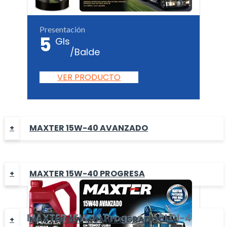
Presentación
5
Gls
/Balde
VER PRODUCTO
MAXTER 15W-40 AVANZADO
MAXTER 15W-40 PROGRESA
MAXTER
15W40 Progresa
API CI-4
MAXTER 15W-40 MULTÍGRADO CI-4