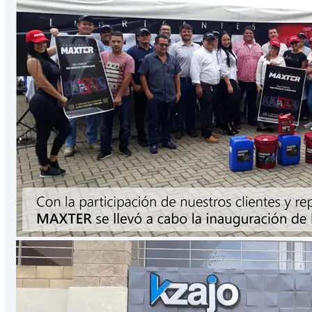
Presentación
3.78
Lts
/Galón
VER PRODUCTO