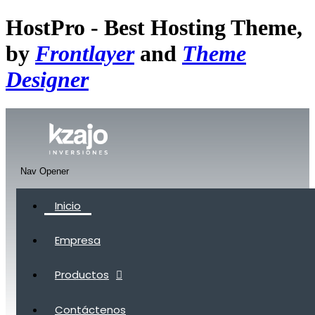
HostPro - Best Hosting Theme,
by
Frontlayer
and
Theme
Designer
Nav Opener
Inicio
Empresa
Productos
Contáctenos