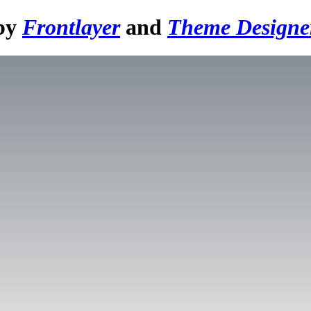
 by
Frontlayer
and
Theme Designe