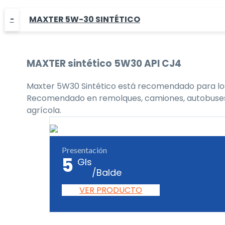
MAXTER 5W-30 SINTÉTICO
MAXTER
sintético 5W30
API CJ4
Maxter 5W30 Sintético está recomendado para los 
Recomendado en remolques, camiones, autobuses, flo
agrícola.
Presentación
5
Gls
/Balde
VER PRODUCTO