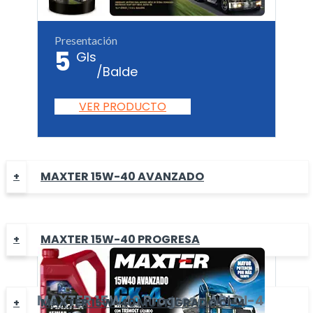
Presentación
5
Gls
/Balde
VER PRODUCTO
MAXTER 15W-40 AVANZADO
MAXTER 15W-40 PROGRESA
MAXTER
15W40 Progresa
API CI-4
MAXTER 15W-40 MULTÍGRADO CI-4