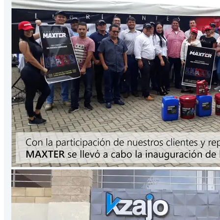
Presentación
3.78
Lts
/Galón
VER PRODUCTO