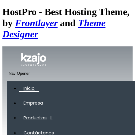
HostPro - Best Hosting Theme,
by
Frontlayer
and
Theme
Designer
Nav Opener
Inicio
Empresa
Productos
Contáctenos