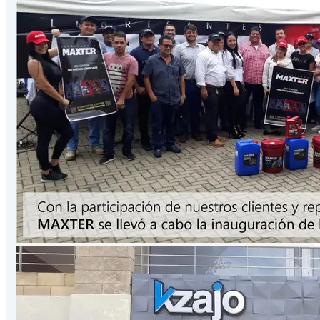
Presentación
3.78
Lts
/Galón
VER PRODUCTO