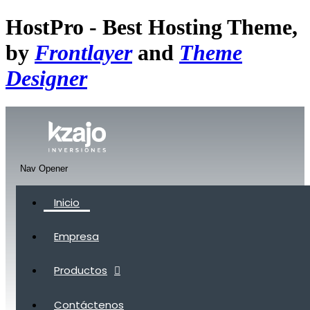
HostPro - Best Hosting Theme,
by
Frontlayer
and
Theme
Designer
Nav Opener
Inicio
Empresa
Productos
Contáctenos