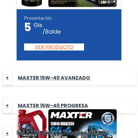
Presentación
5
Gls
/Balde
VER PRODUCTO
MAXTER 15W-40 AVANZADO
MAXTER 15W-40 PROGRESA
MAXTER
15W40 Progresa
API CI-4
MAXTER 15W-40 MULTÍGRADO CI-4