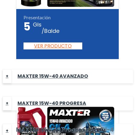
Presentación
5
Gls
/Balde
VER PRODUCTO
MAXTER 15W-40 AVANZADO
MAXTER 15W-40 PROGRESA
MAXTER
15W40 Progresa
API CI-4
MAXTER 15W-40 MULTÍGRADO CI-4