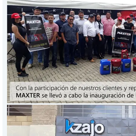
Presentación
3.78
Lts
/Galón
VER PRODUCTO