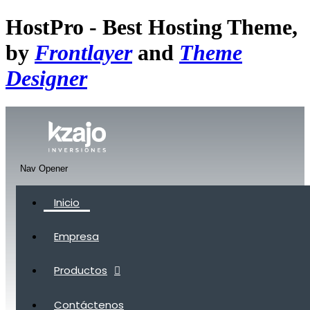
HostPro - Best Hosting Theme,
by
Frontlayer
and
Theme
Designer
Nav Opener
Inicio
Empresa
Productos
Contáctenos