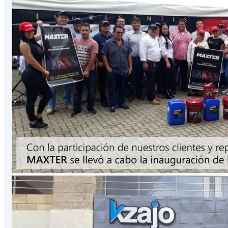
Presentación
3.78
Lts
/Galón
VER PRODUCTO