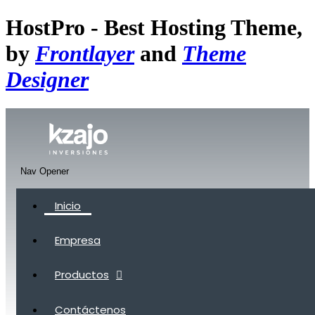
HostPro - Best Hosting Theme,
by
Frontlayer
and
Theme
Designer
Nav Opener
Inicio
Empresa
Productos
Contáctenos