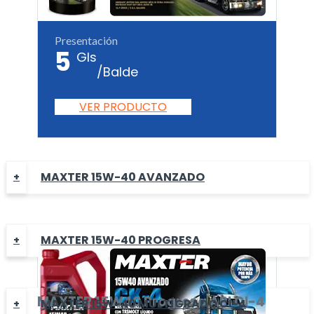
Presentación
5
Gls
/Balde
VER PRODUCTO
MAXTER 15W-40 AVANZADO
MAXTER 15W-40 PROGRESA
MAXTER
15W40 Progresa
API CI-4
MAXTER 15W-40 MULTÍGRADO CI-4