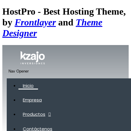
HostPro - Best Hosting Theme,
by
Frontlayer
and
Theme
Designer
Nav Opener
Inicio
Empresa
Productos
Contáctenos