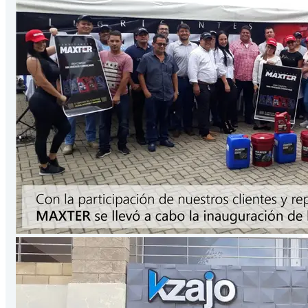
Presentación
3.78
Lts
/Galón
VER PRODUCTO