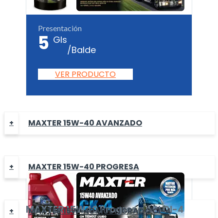
Presentación
5
Gls
/Balde
VER PRODUCTO
MAXTER 15W-40 AVANZADO
MAXTER 15W-40 PROGRESA
MAXTER
15W40 Progresa
API CI-4
MAXTER 15W-40 MULTÍGRADO CI-4