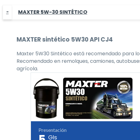
MAXTER 5W-30 SINTÉTICO
MAXTER
sintético 5W30
API CJ4
Maxter 5W30 Sintético está recomendado para los 
Recomendado en remolques, camiones, autobuses, flo
agrícola.
Presentación
5
Gls