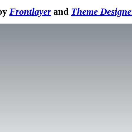
 by
Frontlayer
and
Theme Designe