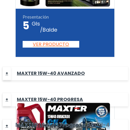
Presentación
5
Gls
/Balde
VER PRODUCTO
MAXTER 15W-40 AVANZADO
MAXTER 15W-40 PROGRESA
MAXTER
15W40 Progresa
API CI-4
MAXTER 15W-40 MULTÍGRADO CI-4