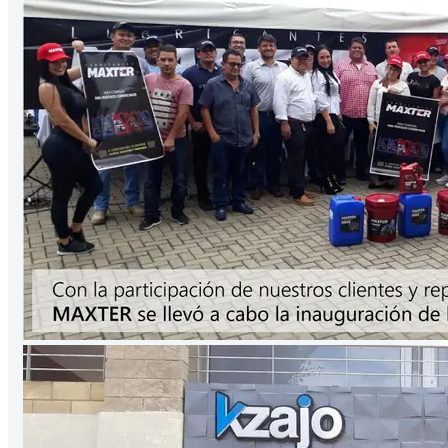
Presentación
3.78
Lts
/Galón
VER PRODUCTO