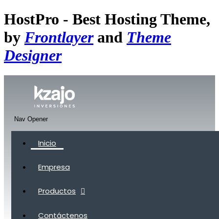
HostPro - Best Hosting Theme,
by
Frontlayer
and
Theme
Designer
Nav Opener
Inicio
Empresa
Productos
Contáctenos