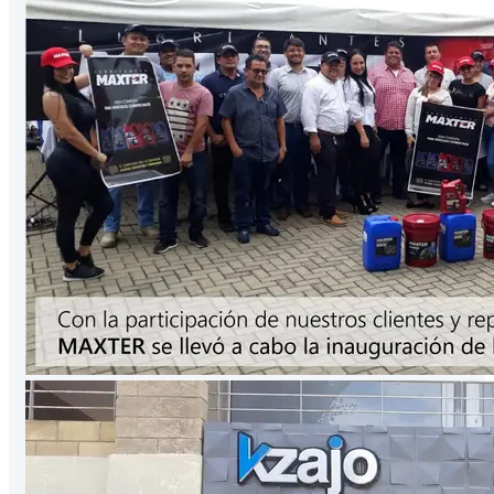
Presentación
3.78
Lts
/Galón
VER PRODUCTO