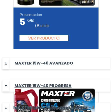
Presentación
5
Gls
/Balde
VER PRODUCTO
MAXTER 15W-40 AVANZADO
MAXTER 15W-40 PROGRESA
MAXTER
15W40 Progresa
API CI-4
MAXTER 15W-40 MULTÍGRADO CI-4