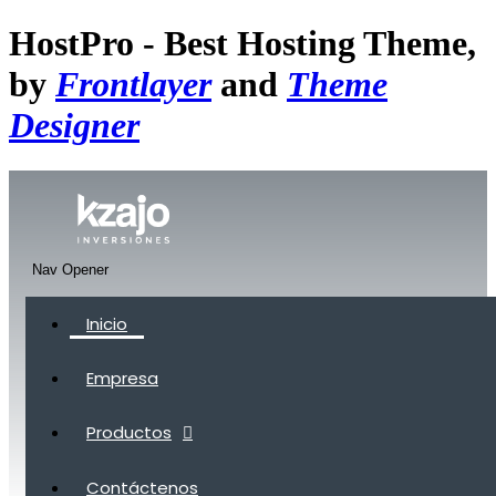
HostPro - Best Hosting Theme,
by
Frontlayer
and
Theme
Designer
Nav Opener
Inicio
Empresa
Productos
Contáctenos