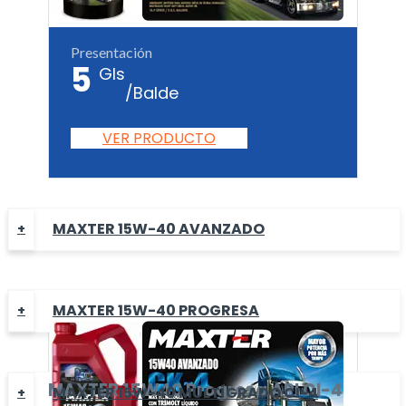
Presentación
5
Gls
/Balde
VER PRODUCTO
MAXTER 15W-40 AVANZADO
MAXTER 15W-40 PROGRESA
MAXTER
15W40 Progresa
API CI-4
MAXTER 15W-40 MULTÍGRADO CI-4