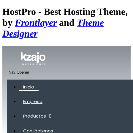
HostPro - Best Hosting Theme,
by
Frontlayer
and
Theme
Designer
Nav Opener
Inicio
Empresa
Productos
Contáctenos