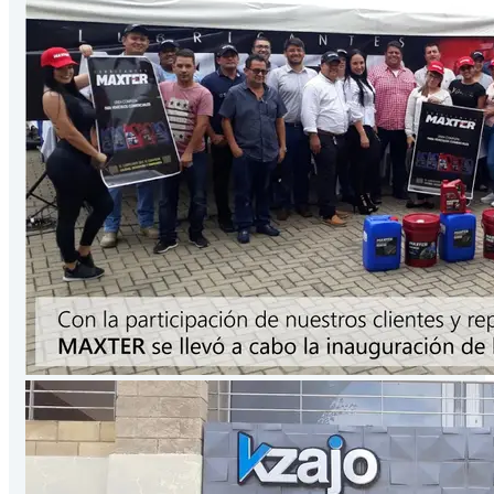
Presentación
3.78
Lts
/Galón
VER PRODUCTO