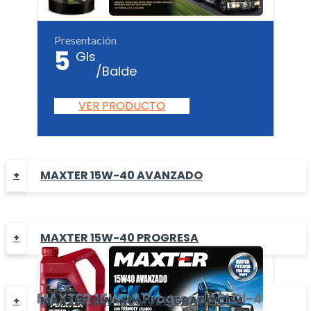
Presentación
5
Gls
/Balde
VER PRODUCTO
MAXTER 15W-40 AVANZADO
MAXTER 15W-40 PROGRESA
MAXTER
15W40 Progresa
API CI-4
MAXTER 15W-40 MULTÍGRADO CI-4