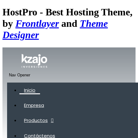
HostPro - Best Hosting Theme,
by
Frontlayer
and
Theme
Designer
Nav Opener
Inicio
Empresa
Productos
Contáctenos