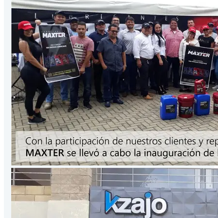
Presentación
3.78
Lts
/Galón
VER PRODUCTO