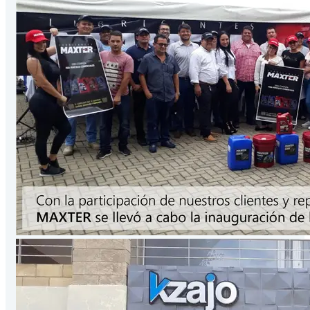
Presentación
3.78
Lts
/Galón
VER PRODUCTO