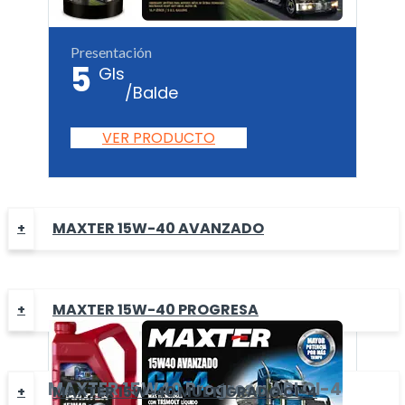
Presentación
5
Gls
/Balde
VER PRODUCTO
MAXTER 15W-40 AVANZADO
MAXTER 15W-40 PROGRESA
MAXTER
15W40 Progresa
API CI-4
MAXTER 15W-40 MULTÍGRADO CI-4