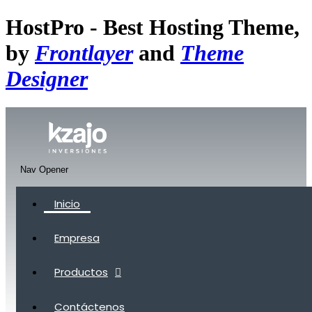
HostPro - Best Hosting Theme,
by
Frontlayer
and
Theme
Designer
Nav Opener
Inicio
Empresa
Productos
Contáctenos