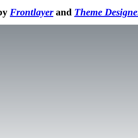
 by
Frontlayer
and
Theme Designe