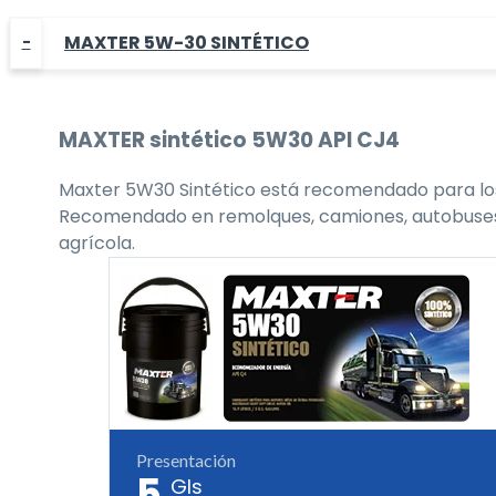
MAXTER 5W-30 SINTÉTICO
MAXTER
sintético 5W30
API CJ4
Maxter 5W30 Sintético está recomendado para los 
Recomendado en remolques, camiones, autobuses, flo
agrícola.
Presentación
5
Gls