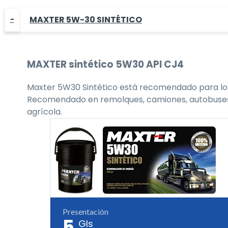
MAXTER 5W-30 SINTÉTICO
MAXTER
sintético 5W30
API CJ4
Maxter 5W30 Sintético está recomendado para los 
Recomendado en remolques, camiones, autobuses, flo
agrícola.
Presentación
5
Gls