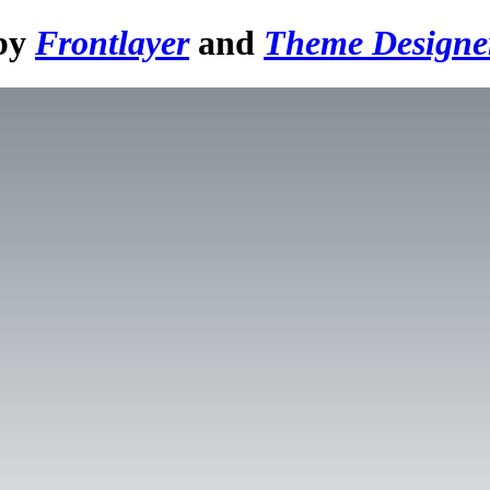
 by
Frontlayer
and
Theme Designe