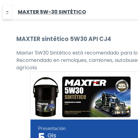
MAXTER 5W-30 SINTÉTICO
MAXTER
sintético 5W30
API CJ4
Maxter 5W30 Sintético está recomendado para los 
Recomendado en remolques, camiones, autobuses, flo
agrícola.
Presentación
5
Gls