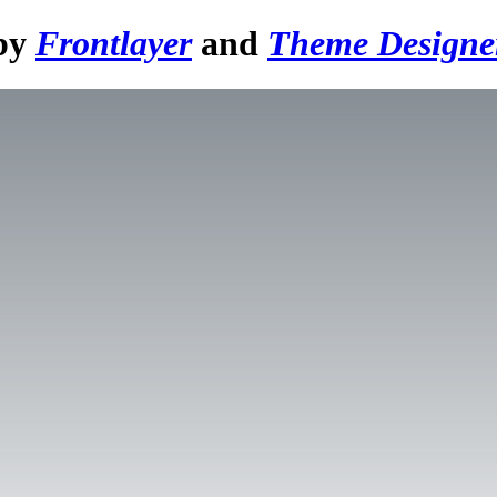
 by
Frontlayer
and
Theme Designe