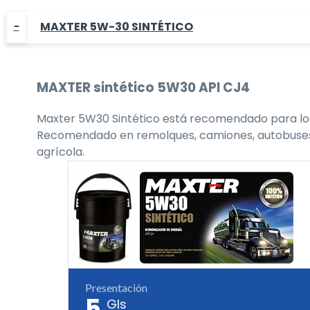
MAXTER 5W-30 SINTÉTICO
MAXTER
sintético 5W30
API CJ4
Maxter 5W30 Sintético está recomendado para los 
Recomendado en remolques, camiones, autobuses, flo
agrícola.
Presentación
5
Gls