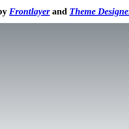
 by
Frontlayer
and
Theme Designe