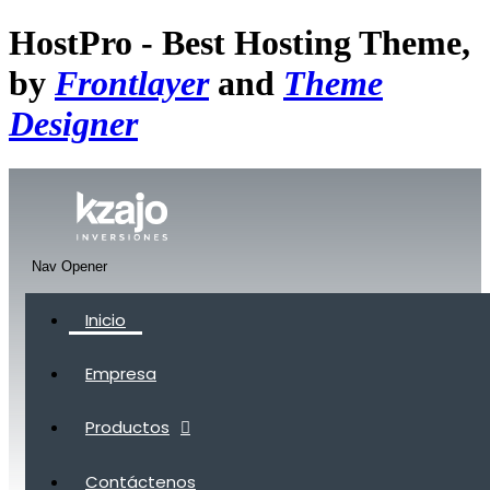
HostPro - Best Hosting Theme,
by
Frontlayer
and
Theme
Designer
Nav Opener
Inicio
Empresa
Productos
Contáctenos