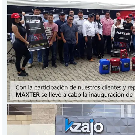
Presentación
3.78
Lts
/Galón
VER PRODUCTO