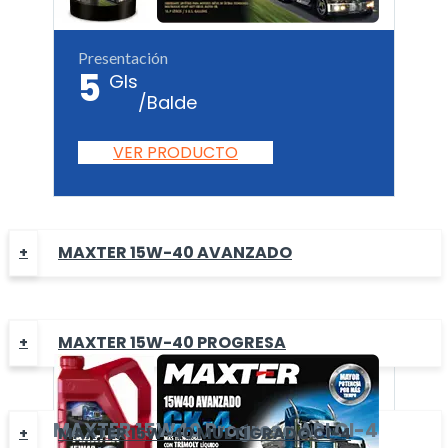
Presentación
5
Gls
/Balde
VER PRODUCTO
MAXTER 15W-40 AVANZADO
MAXTER 15W-40 PROGRESA
MAXTER
15W40 Progresa
API CI-4
MAXTER 15W-40 MULTÍGRADO CI-4