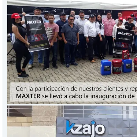
Presentación
3.78
Lts
/Galón
VER PRODUCTO