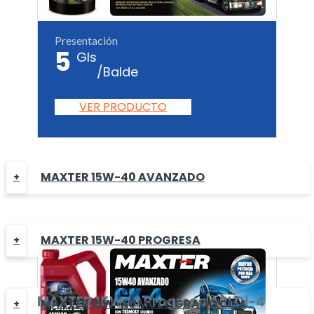
Presentación
5
Gls
/Balde
VER PRODUCTO
MAXTER 15W-40 AVANZADO
MAXTER 15W-40 PROGRESA
MAXTER
15W40 Progresa
API CI-4
MAXTER 15W-40 MULTÍGRADO CI-4