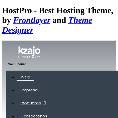
HostPro - Best Hosting Theme,
by
Frontlayer
and
Theme
Designer
Nav Opener
Inicio
Empresa
Productos
Contáctenos