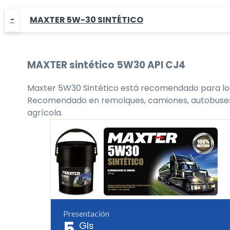
MAXTER 5W-30 SINTÉTICO
MAXTER
sintético 5W30
API CJ4
Maxter 5W30 Sintético está recomendado para los 
Recomendado en remolques, camiones, autobuses, flo
agrícola.
Presentación
5
Gls