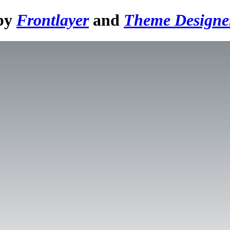
 by
Frontlayer
and
Theme Designe