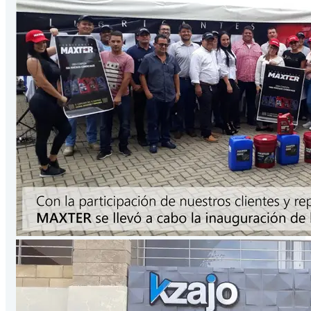
Presentación
3.78
Lts
/Galón
VER PRODUCTO