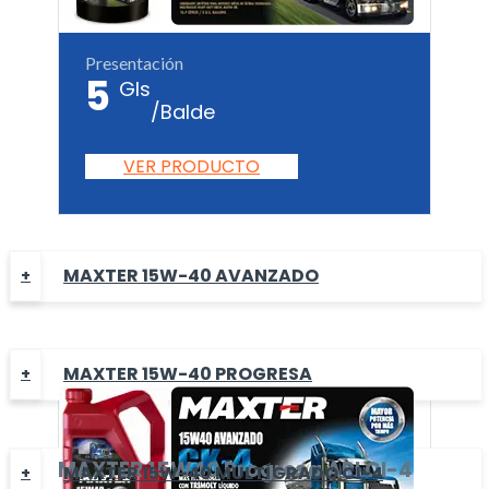
Presentación
5
Gls
/Balde
VER PRODUCTO
MAXTER 15W-40 AVANZADO
MAXTER 15W-40 PROGRESA
MAXTER
15W40 Progresa
API CI-4
MAXTER 15W-40 MULTÍGRADO CI-4