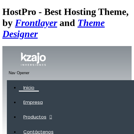
HostPro - Best Hosting Theme,
by
Frontlayer
and
Theme
Designer
Nav Opener
Inicio
Empresa
Productos
Contáctenos