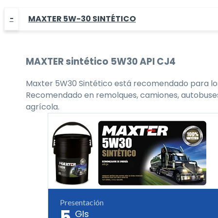
MAXTER 5W-30 SINTÉTICO
MAXTER
sintético 5W30
API CJ4
Maxter 5W30 Sintético está recomendado para los 
Recomendado en remolques, camiones, autobuses, flo
agrícola.
Presentación
5
Gls