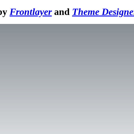
 by
Frontlayer
and
Theme Designe