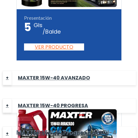
Presentación
5
Gls
/Balde
VER PRODUCTO
MAXTER 15W-40 AVANZADO
MAXTER 15W-40 PROGRESA
MAXTER
15W40 Progresa
API CI-4
MAXTER 15W-40 MULTÍGRADO CI-4