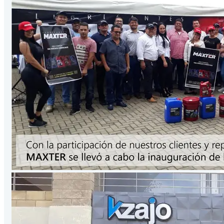
Presentación
3.78
Lts
/Galón
VER PRODUCTO