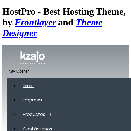
HostPro - Best Hosting Theme,
by
Frontlayer
and
Theme
Designer
Nav Opener
Inicio
Empresa
Productos
Contáctenos