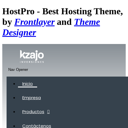
HostPro - Best Hosting Theme,
by
Frontlayer
and
Theme
Designer
Nav Opener
Inicio
Empresa
Productos
Contáctenos