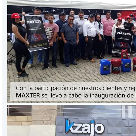
Presentación
3.78
Lts
/Galón
VER PRODUCTO