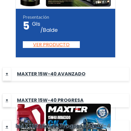
Presentación
5
Gls
/Balde
VER PRODUCTO
MAXTER 15W-40 AVANZADO
MAXTER 15W-40 PROGRESA
MAXTER
15W40 Progresa
API CI-4
MAXTER 15W-40 MULTÍGRADO CI-4