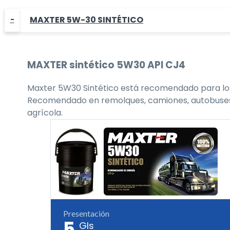
MAXTER 5W-30 SINTÉTICO
MAXTER
sintético 5W30
API CJ4
Maxter 5W30 Sintético está recomendado para los 
Recomendado en remolques, camiones, autobuses, flo
agrícola.
Presentación
5
Gls