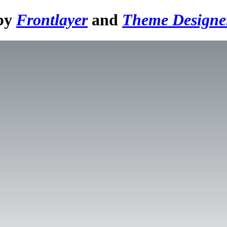
 by
Frontlayer
and
Theme Designe