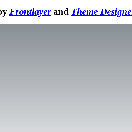
 by
Frontlayer
and
Theme Designe