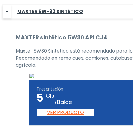
MAXTER 5W-30 SINTÉTICO
MAXTER
sintético 5W30
API CJ4
Maxter 5W30 Sintético está recomendado para los 
Recomendado en remolques, camiones, autobuses, flo
agrícola.
Presentación
5
Gls
/Balde
VER PRODUCTO