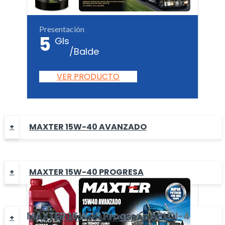
Presentación
5
Gls
/Balde
VER PRODUCTO
MAXTER 15W-40 AVANZADO
MAXTER 15W-40 PROGRESA
MAXTER
15W40 Progresa
API CI-4
MAXTER 15W-40 MULTÍGRADO CI-4