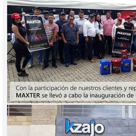
Presentación
3.78
Lts
/Galón
VER PRODUCTO