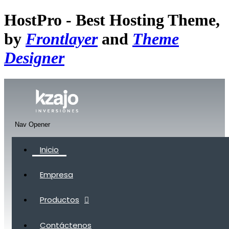
HostPro - Best Hosting Theme,
by
Frontlayer
and
Theme
Designer
Nav Opener
Inicio
Empresa
Productos
Contáctenos