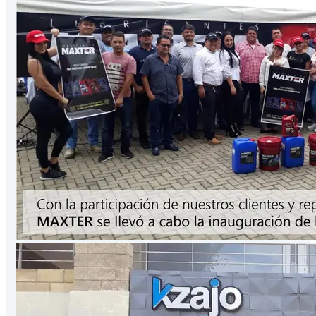
Presentación
3.78
Lts
/Galón
VER PRODUCTO