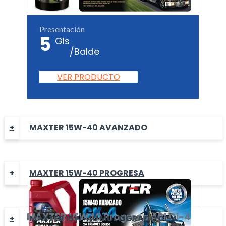
Presentación
5
Gls
/Balde
VER PRODUCTO
MAXTER 15W-40 AVANZADO
MAXTER 15W-40 PROGRESA
MAXTER
15W40 Progresa
API CI-4
MAXTER 15W-40 MULTÍGRADO CI-4