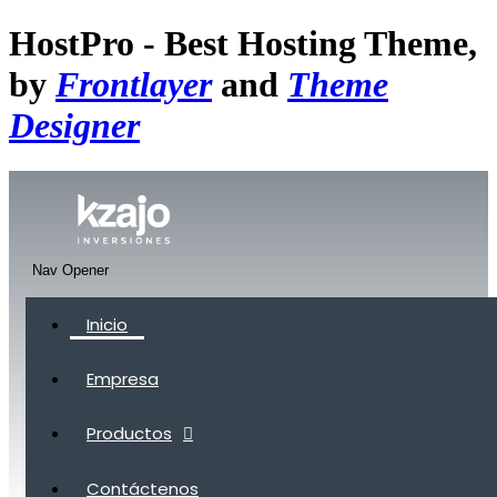
HostPro - Best Hosting Theme,
by
Frontlayer
and
Theme
Designer
Nav Opener
Inicio
Empresa
Productos
Contáctenos