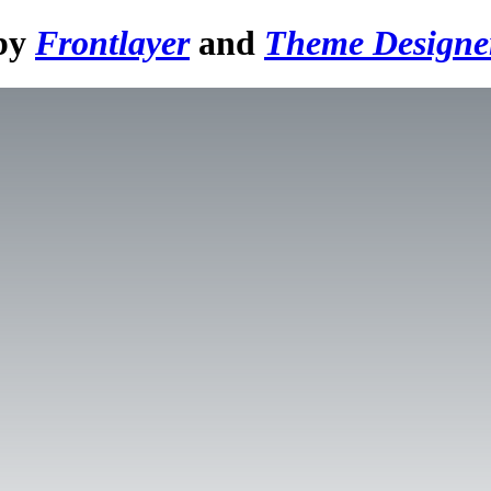
 by
Frontlayer
and
Theme Designe