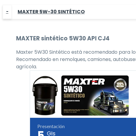
MAXTER 5W-30 SINTÉTICO
MAXTER
sintético 5W30
API CJ4
Maxter 5W30 Sintético está recomendado para los 
Recomendado en remolques, camiones, autobuses, flo
agrícola.
Presentación
5
Gls