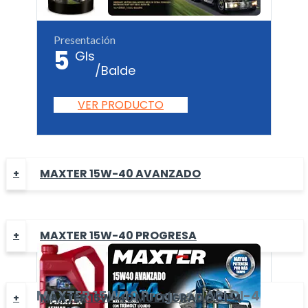
Presentación
5
Gls
/Balde
VER PRODUCTO
MAXTER 15W-40 AVANZADO
MAXTER 15W-40 PROGRESA
MAXTER
15W40 Progresa
API CI-4
MAXTER 15W-40 MULTÍGRADO CI-4