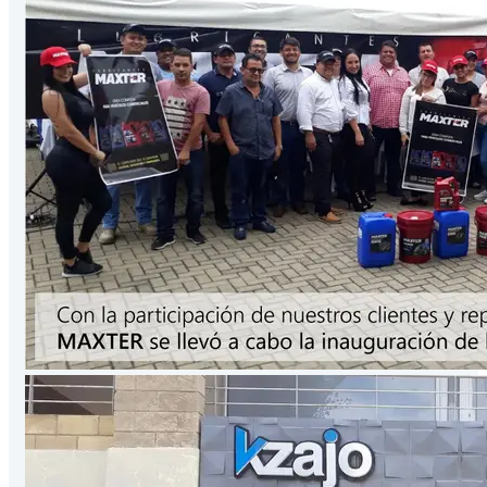
Presentación
3.78
Lts
/Galón
VER PRODUCTO