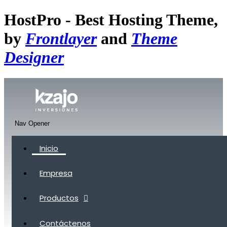
HostPro - Best Hosting Theme,
by
Frontlayer
and
Theme
Designer
Nav Opener
Inicio
Empresa
Productos
Contáctenos