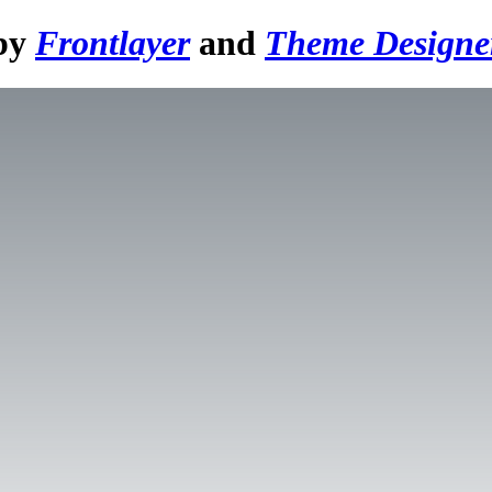
 by
Frontlayer
and
Theme Designe