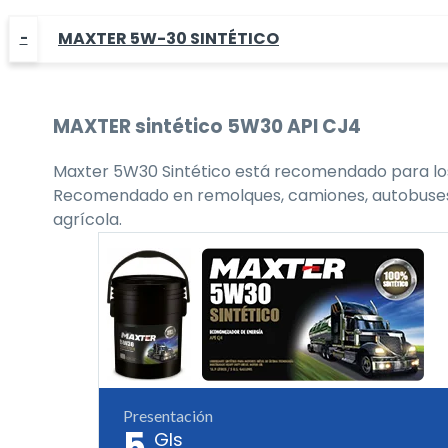
MAXTER 5W-30 SINTÉTICO
MAXTER
sintético 5W30
API CJ4
Maxter 5W30 Sintético está recomendado para los 
Recomendado en remolques, camiones, autobuses, flo
agrícola.
Presentación
5
Gls