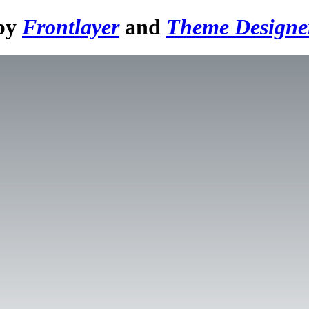
 by
Frontlayer
and
Theme Designe