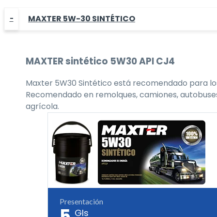
MAXTER 5W-30 SINTÉTICO
MAXTER
sintético 5W30
API CJ4
Maxter 5W30 Sintético está recomendado para los 
Recomendado en remolques, camiones, autobuses, flo
agrícola.
Presentación
5
Gls