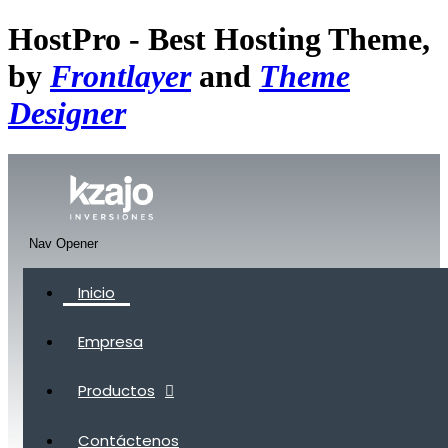
HostPro - Best Hosting Theme,
by
Frontlayer
and
Theme
Designer
Nav Opener
Inicio
Empresa
Productos
Contáctenos