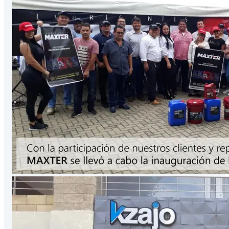
Presentación
3.78
Lts
/Galón
VER PRODUCTO