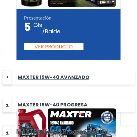
Presentación
5
Gls
/Balde
VER PRODUCTO
MAXTER 15W-40 AVANZADO
MAXTER 15W-40 PROGRESA
MAXTER
15W40 Progresa
API CI-4
MAXTER 15W-40 MULTÍGRADO CI-4