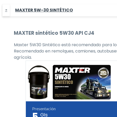
MAXTER 5W-30 SINTÉTICO
MAXTER
sintético 5W30
API CJ4
Maxter 5W30 Sintético está recomendado para los 
Recomendado en remolques, camiones, autobuses, flo
agrícola.
Presentación
5
Gls