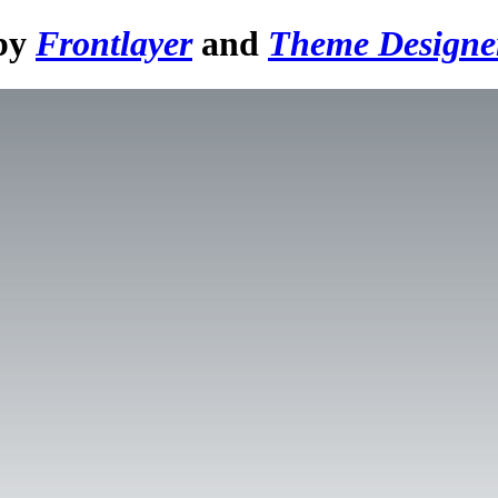
 by
Frontlayer
and
Theme Designe